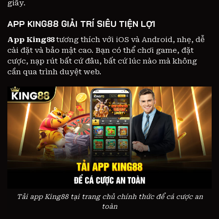
giây.
APP KING88 GIẢI TRÍ SIÊU TIỆN LỢI
App King88
tương thích với iOS và Android, nhẹ, dễ
cài đặt và bảo mật cao. Bạn có thể chơi game, đặt
cược, nạp rút bất cứ đâu, bất cứ lúc nào mà không
cần qua trình duyệt web.
Tải app King88 tại trang chủ chính thức để cá cược an
toàn