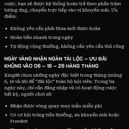
cược, bạn sẽ được hệ thống hoàn trả theo phần trăm
tương ứng, chuyển trực tiếp vào ví khuyến mãi. Ưu
điểm:
Không yêu cầu phải thua mới được hoàn
Hoàn tiền nhanh trong ngày
Tự động cộng thưởng, không cần yêu cầu thủ công
NGÀY VÀNG NHẬN NGÀN TÀI LỘC – ƯU ĐÃI
KHỦNG VÀO 06 – 16 – 26 HÀNG THÁNG
King88 chọn những ngày đặc biệt trong tháng (mùng
6, 16 và 26) để “đãi lộc” toàn bộ hội viên. Trong ba
ngày này, chỉ cần đăng nhập và có hoạt động cược
bất kỳ, người chơi sẽ:
Nhận được vòng quay may mắn miễn phí
Có cơ hội trúng tiền thưởng, xu khuyến mãi hoặc
FreeBet