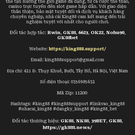
thể tận hưởng thế giới game đa dạng, từ cá cược thể thao,
casino trực tuyến đến slot game hấp dẫn. Với giao diện
thân thiện, bảo mật tuyệt đối và dịch vụ khách hàng
chuyên nghiệp, nhà cái King88 cam kết mang đến trải
nghiệm tuyệt vời nhất cho người chơi.
Đối tác hợp tác:
Rwin
,
GK88
,
6623
,
OK22
,
Nohu90
,
GK88bet
Website:
https://king888.support/
Email: king888support@gmail.com
Địa chỉ: 421 Đ. Thụy Khuê, Bưởi, Tây Hồ, Hà Nội, Việt Nam
Số điện thoại: 0356985632
Mã Zip: 11200
Hashtags: #king88 #king888support #linkvao_king88
#nhacai_king88 #dangky_king88 #king88_bet
Đối tác thương hiệu:
GK88
,
NK88
,
39BET
,
GK88
,
https://gk888.news/