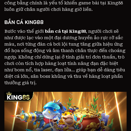
công bằng chính là yếu tố khiến game bài tại King88
luôn giữ chân người chơi hàng giờ liền.
BẮN CÁ KING88
Bước vào thế giới
bắn cá tại King88
, người chơi sẽ
như được lạc vào một đại dương huyền ảo rực rỡ sắc
màu, nơi từng đàn cá bơi lội tung tăng giữa hiệu ứng
đồ họa sống động và âm thanh chân thực đến choáng
ngợp. Không chỉ dừng lại ở tính giải trí đơn thuần, trò
chơi còn tích hợp hàng loạt tính năng đạn đặc biệt
như bom nổ, tia laser, đạn lửa… giúp bạn dễ dàng tiêu
diệt cá lớn, săn boss khủng và thu về hàng loạt phần
thưởng giá trị.