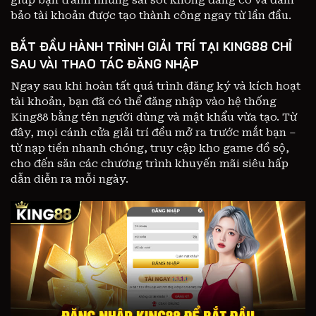
giúp bạn tránh những sai sót không đáng có và đảm
bảo tài khoản được tạo thành công ngay từ lần đầu.
BẮT ĐẦU HÀNH TRÌNH GIẢI TRÍ TẠI KING88 CHỈ
SAU VÀI THAO TÁC ĐĂNG NHẬP
Ngay sau khi hoàn tất quá trình đăng ký và kích hoạt
tài khoản, bạn đã có thể đăng nhập vào hệ thống
King88 bằng tên người dùng và mật khẩu vừa tạo. Từ
đây, mọi cánh cửa giải trí đều mở ra trước mắt bạn –
từ nạp tiền nhanh chóng, truy cập kho game đồ sộ,
cho đến săn các chương trình khuyến mãi siêu hấp
dẫn diễn ra mỗi ngày.