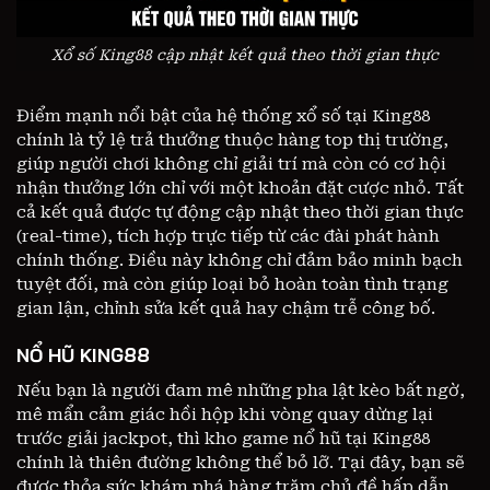
Xổ số King88 cập nhật kết quả theo thời gian thực
Điểm mạnh nổi bật của hệ thống xổ số tại King88
chính là tỷ lệ trả thưởng thuộc hàng top thị trường,
giúp người chơi không chỉ giải trí mà còn có cơ hội
nhận thưởng lớn chỉ với một khoản đặt cược nhỏ. Tất
cả kết quả được tự động cập nhật theo thời gian thực
(real-time), tích hợp trực tiếp từ các đài phát hành
chính thống. Điều này không chỉ đảm bảo minh bạch
tuyệt đối, mà còn giúp loại bỏ hoàn toàn tình trạng
gian lận, chỉnh sửa kết quả hay chậm trễ công bố.
NỔ HŨ KING88
Nếu bạn là người đam mê những pha lật kèo bất ngờ,
mê mẩn cảm giác hồi hộp khi vòng quay dừng lại
trước giải jackpot, thì kho game nổ hũ tại King88
chính là thiên đường không thể bỏ lỡ. Tại đây, bạn sẽ
được thỏa sức khám phá hàng trăm chủ đề hấp dẫn,