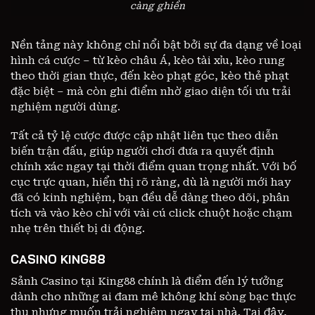
càng ghiền
Nền tảng này không chỉ nổi bật bởi sự đa dạng về loại
hình cá cược – từ kèo châu Á, kèo tài xỉu, kèo rung
theo thời gian thực, đến kèo phạt góc, kèo thẻ phạt
đặc biệt – mà còn ghi điểm nhờ giao diện tối ưu trải
nghiệm người dùng.
Tất cả tỷ lệ cược được cập nhật liên tục theo diễn
biến trận đấu, giúp người chơi đưa ra quyết định
chính xác ngay tại thời điểm quan trọng nhất. Với bố
cục trực quan, hiển thị rõ ràng, dù là người mới hay
đã có kinh nghiệm, bạn đều dễ dàng theo dõi, phân
tích và vào kèo chỉ với vài cú click chuột hoặc chạm
nhẹ trên thiết bị di động.
CASINO KING88
Sảnh Casino tại King88 chính là điểm đến lý tưởng
dành cho những ai đam mê không khí sòng bạc thực
thụ nhưng muốn trải nghiệm ngay tại nhà. Tại đây,