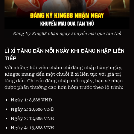
Đăng ký King88 nhận ngay khuyến mãi quà tân thủ
LÌ XÌ TĂNG DẦN MỖI NGÀY KHI ĐĂNG NHẬP LIÊN
TIẾP
Với những hội viên chăm chỉ đăng nhập hàng ngày,
King88 mang đến một chuỗi lì xì liên tục với giá trị
tăng dần. Chỉ cần đăng nhập mỗi ngày, bạn sẽ nhận
được phần thưởng cao hơn hôm trước theo lộ trình:
Ngày 1: 8,888 VNĐ
Ngày 2: 10,888 VNĐ
Ngày 3: 12,888 VNĐ
Ngày 4: 15,888 VNĐ