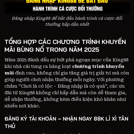
Đăng nhập King88 để bắt đầu hành trình cá cược đổi
thưởng hấp dẫn nhất
TỔNG HỢP CÁC CHƯƠNG TRÌNH KHUYẾN
MÃI BÙNG NỔ TRONG NĂM 2025
Năm 2025 đánh dấu sự bứt phá ngoạn mục của King88
khi nhà cái tung ra hàng loạt
chương trình khuyến
mãi
đỉnh cao, không chỉ gia tăng giá trị giải trí mà còn
giúp người chơi nhận thưởng mỗi ngày. Với phương
châm “Chơi là có lộc – Đăng nhập là có quà”, các ưu
đãi từ King88 không chỉ hấp dẫn mà còn dễ tham gia,
dễ nhận thưởng, không kèm điều kiện khó khăn như
nhiều nơi khác.
ĐĂNG KÝ TÀI KHOẢN – NHẬN NGAY 88K LÌ XÌ TÂN
THỦ