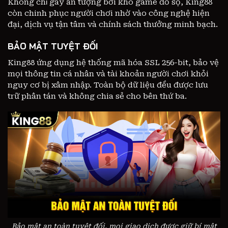
Không chỉ gây ấn tượng bởi kho game đồ sộ, King88
còn chinh phục người chơi nhờ vào công nghệ hiện
đại, dịch vụ tận tâm và chính sách thưởng minh bạch.
BẢO MẬT TUYỆT ĐỐI
King88 ứng dụng hệ thống mã hóa SSL 256-bit, bảo vệ
mọi thông tin cá nhân và tài khoản người chơi khỏi
nguy cơ bị xâm nhập. Toàn bộ dữ liệu đều được lưu
trữ phân tán và không chia sẻ cho bên thứ ba.
Bảo mật an toàn tuyệt đối, mọi giao dịch được giữ bí mật