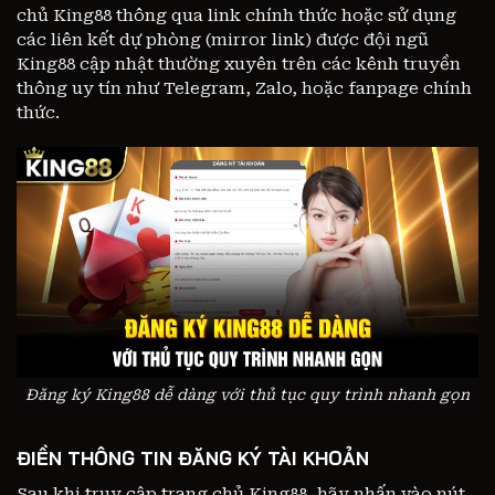
chủ King88 thông qua link chính thức hoặc sử dụng
các liên kết dự phòng (mirror link) được đội ngũ
King88 cập nhật thường xuyên trên các kênh truyền
thông uy tín như Telegram, Zalo, hoặc fanpage chính
thức.
Đăng ký King88 dễ dàng với thủ tục quy trình nhanh gọn
ĐIỀN THÔNG TIN ĐĂNG KÝ TÀI KHOẢN
Sau khi truy cập trang chủ King88, hãy nhấn vào nút