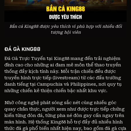
Bắn cá King88 được yêu thích vì phù hợp với nhiều đối
tượng hội viên
ĐÁ GÀ KING88
Đá Gà Trực Tuyến tại King88 mang đến trải nghiệm
đỉnh cao cho những ai đam mê môn thể thao truyền
thống đầy kịch tính này. Mỗi trận chiến đều được
truyền hình trực tiếp (livestream) từ các đấu trường
danh tiếng tại Campuchia và Philippines, nơi quy tụ
những chiến kê thiện chiến bậc nhất khu vực.
Nhờ công nghệ phát sóng sắc nét cùng nhiều góc
quay chân thực, người xem như được trực tiếp chứng
kiến từng đòn đá, từng pha né đòn gay cấn ngay trên
màn hình. Hệ thống King88 hỗ trợ đầy đủ nhiều hình
thức đá gà phổ biến nhất hiện nay, bao gồm đá gà cựa