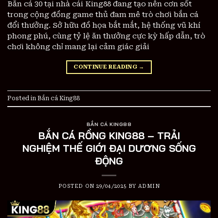
Bắn cá 30 tại nhà cái King88 đang tạo nên cơn sốt
trong cộng đồng game thủ đam mê trò chơi bắn cá
đổi thưởng. Sở hữu đồ họa bắt mắt, hệ thống vũ khí
phong phú, cùng tỷ lệ ăn thưởng cực kỳ hấp dẫn, trò
chơi không chỉ mang lại cảm giác giải
CONTINUE READING
→
Posted in
Bắn cá King88
BẮN CÁ KING88
BẮN CÁ RỒNG KING88 – TRẢI
NGHIỆM THẾ GIỚI ĐẠI DƯƠNG SỐNG
ĐỘNG
POSTED ON
29/04/2025
BY
ADMIN