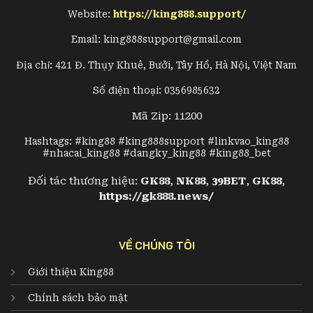
Website:
https://king888.support/
Email: king888support@gmail.com
Địa chỉ: 421 Đ. Thụy Khuê, Bưởi, Tây Hồ, Hà Nội, Việt Nam
Số điện thoại: 0356985632
Mã Zip: 11200
Hashtags: #king88 #king888support #linkvao_king88
#nhacai_king88 #dangky_king88 #king88_bet
Đối tác thương hiệu:
GK88
,
NK88
,
39BET
,
GK88
,
https://gk888.news/
VỀ CHÚNG TÔI
Giới thiệu King88
Chính sách bảo mật