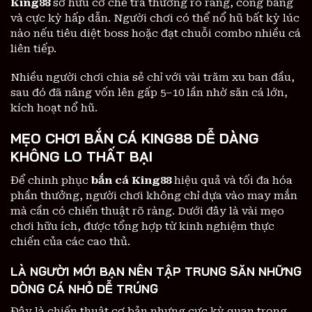
King88
sở hữu cơ chế trả thưởng rõ ràng, công bằng
và cực kỳ hấp dẫn. Người chơi có thể nổ hũ bất kỳ lúc
nào nếu tiêu diệt boss hoặc đạt chuỗi combo nhiều cá
liên tiếp.
Nhiều người chơi chia sẻ chỉ với vài trăm xu ban đầu,
sau đó đã nâng vốn lên gấp 5–10 lần nhờ săn cá lớn,
kích hoạt nổ hũ.
MẸO CHƠI BẮN CÁ KING88 DỄ DÀNG
KHÔNG LO THẤT BẠI
Để chinh phục
bắn cá King88
hiệu quả và tối đa hóa
phần thưởng, người chơi không chỉ dựa vào may mắn
mà cần có chiến thuật rõ ràng. Dưới đây là vài mẹo
chơi hữu ích, được tổng hợp từ kinh nghiệm thực
chiến của các cao thủ.
LÀ NGƯỜI MỚI BẠN NÊN TẬP TRUNG SĂN NHỮNG
DÒNG CÁ NHỎ DỄ TRÚNG
Đây là chiến thuật cơ bản nhưng cực kỳ quan trọng