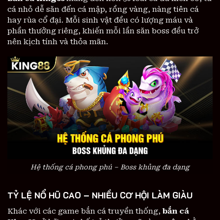
cá nhỏ dễ săn đến cá mập, rồng vàng, nàng tiên cá
hay rùa cổ đại. Mỗi sinh vật đều có lượng máu và
phần thưởng riêng, khiến mỗi lần săn boss đều trở
nên kịch tính và thỏa mãn.
Hệ thống cá phong phú – Boss khủng đa dạng
TỶ LỆ NỔ HŨ CAO – NHIỀU CƠ HỘI LÀM GIÀU
Khác với các game bắn cá truyền thống,
bắn cá