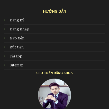
HƯỚNG DẪN
Đăng ký
Đăng nhập
Nạp tiền
Rút tiền
Tải app
Sitemap
CEO TRẦN ĐĂNG KHOA