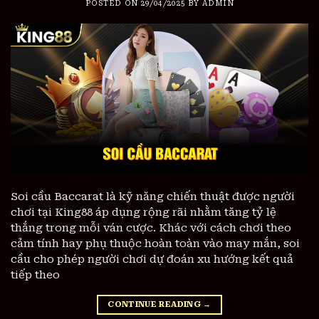
POSTED ON
29/04/2025
BY
ADMIN
Soi cầu Baccarat là kỹ năng chiến thuật được người
chơi tại King88 áp dụng rộng rãi nhằm tăng tỷ lệ
thắng trong mỗi ván cược. Khác với cách chơi theo
cảm tính hay phụ thuộc hoàn toàn vào may mắn, soi
cầu cho phép người chơi dự đoán xu hướng kết quả
tiếp theo
CONTINUE READING
→