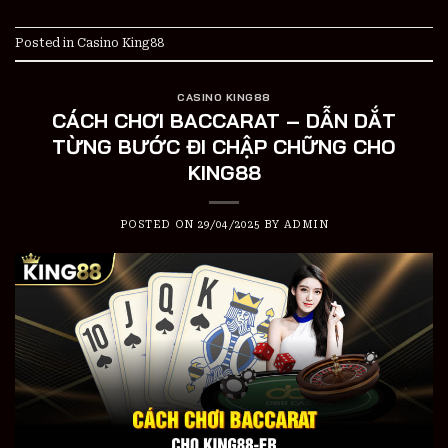
Posted in
Casino King88
CASINO KING88
CÁCH CHƠI BACCARAT – DẪN DẮT
TỪNG BƯỚC ĐI CHẬP CHỮNG CHO
KING88
POSTED ON
29/04/2025
BY
ADMIN