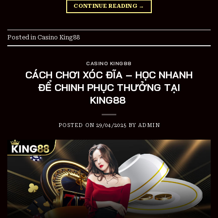
CONTINUE READING
→
Posted in
Casino King88
CASINO KING88
CÁCH CHƠI XÓC ĐĨA – HỌC NHANH
ĐỂ CHINH PHỤC THƯỞNG TẠI
KING88
POSTED ON
29/04/2025
BY
ADMIN