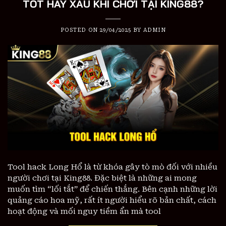
TỐT HAY XẤU KHI CHƠI TẠI KING88?
POSTED ON
29/04/2025
BY
ADMIN
Tool hack Long Hổ là từ khóa gây tò mò đối với nhiều
người chơi tại King88. Đặc biệt là những ai mong
muốn tìm “lối tắt” để chiến thắng. Bên cạnh những lời
quảng cáo hoa mỹ, rất ít người hiểu rõ bản chất, cách
hoạt động và mối nguy tiềm ẩn mà tool