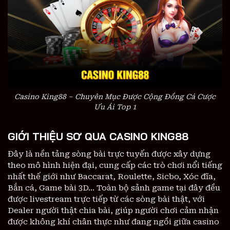
Casino King88 – Chuyên Mục Được Cộng Đồng Cá Cược
Ưu Ái Top 1
GIỚI THIỆU SƠ QUA CASINO KING88
Đây là nền tảng sòng bài trực tuyến được xây dựng
theo mô hình hiện đại, cung cấp các trò chơi nổi tiếng
nhất thế giới như Baccarat, Roulette, Sicbo, Xóc đĩa,
Bắn cá, Game bài 3D… Toàn bộ sảnh game tại đây đều
được livestream trực tiếp từ các sòng bài thật, với
Dealer người thật chia bài, giúp người chơi cảm nhận
được không khí chân thực như đang ngồi giữa casino