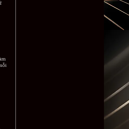
ử
làm
mỗi
h