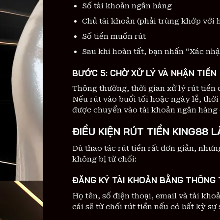
Số tài khoản ngân hàng
Chủ tài khoản (phải trùng khớp với 
Số tiền muốn rút
Sau khi hoàn tất, bạn nhấn “Xác nhận
BƯỚC 5: CHỜ XỬ LÝ VÀ NHẬN TIỀN
Thông thường, thời gian xử lý rút tiền
Nếu rút vào buổi tối hoặc ngày lễ, thời
được chuyển vào tài khoản ngân hàng 
ĐIỀU KIỆN RÚT TIỀN KING88 L
Dù thao tác rút tiền rất đơn giản, như
không bị từ chối:
ĐĂNG KÝ TÀI KHOẢN BẰNG THÔNG 
Họ tên, số điện thoại, email và tài k
cái sẽ từ chối rút tiền nếu có bất kỳ sự