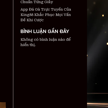
Chuẩn Từng Giây
App Đá Gà Trực Tuyến Của
King88 Khắc Phục Mọi Vấn
Đề Khi Cược
BÌNH LUẬN GẦN ĐÂY
Không có bình luận nào để
hiển thị.