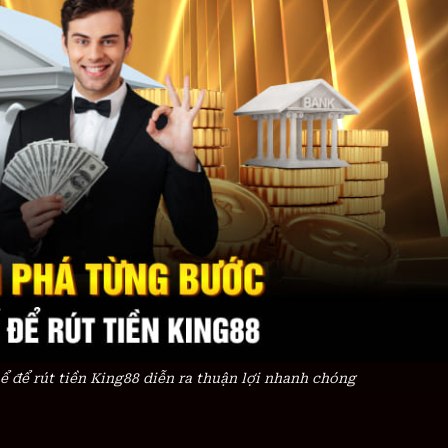
 để rút tiền King88 diễn ra thuận lợi nhanh chóng