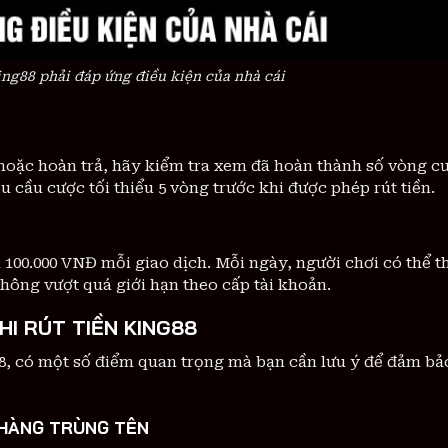
ing88 phải đáp ứng điều kiện của nhà cái
oặc hoàn trả, hãy kiểm tra xem đã hoàn thành số vòng c
u cầu cược tối thiểu 5 vòng trước khi được phép rút tiền.
là 100.000 VNĐ mỗi giao dịch. Mỗi ngày, người chơi có thể t
không vượt quá giới hạn theo cấp tài khoản.
I RÚT TIỀN KING88
88, có một số điểm quan trọng mà bạn cần lưu ý để đảm bả
 HÀNG TRÙNG TÊN