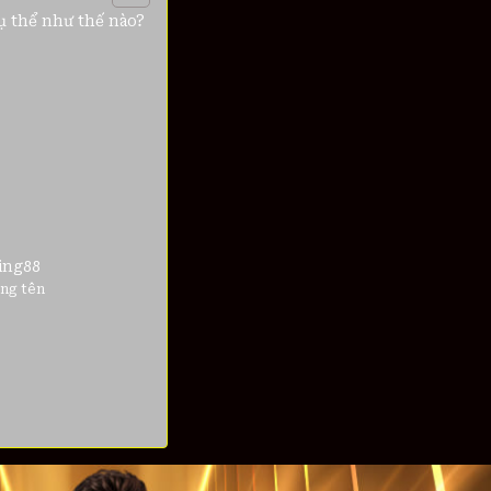
ụ thể như thế nào?
ing88
ùng tên