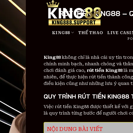
Skip
to
RÚT TIỀN KING88 – 
content
KING88
THỂ THAO
LIVE CAS
PO
King88
không chỉ là nhà cái uy tín tron
chính minh bạch, nhanh chóng và thân 
chơi đánh giá cao,
rút tiền King88
là m
nhiên, để thực hiện rút tiền thành côn
điều kiện cũng như những lưu ý quan tr
QUY TRÌNH RÚT TIỀN KING88
Việc rút tiền King88 được thiết kế với 
là quy trình từng bước để người chơi có
NỘI DUNG BÀI VIẾT