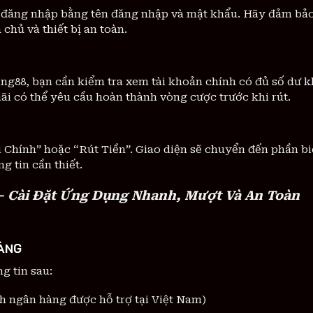
ó đăng nhập bằng tên đăng nhập và mật khẩu. Hãy đảm bả
chủ và thiết bị an toàn.
King88, bạn cần kiểm tra xem tài khoản chính có đủ số dư 
i có thể yêu cầu hoàn thành vòng cược trước khi rút.
i Chính” hoặc “Rút Tiền”. Giao diện sẽ chuyển đến phần b
g tin cần thiết.
 – Cài Đặt Ứng Dụng Nhanh, Mượt Và An Toàn
ÀNG
g tin sau:
h ngân hàng được hỗ trợ tại Việt Nam)