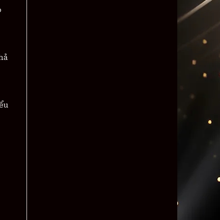
o
khả
iểu