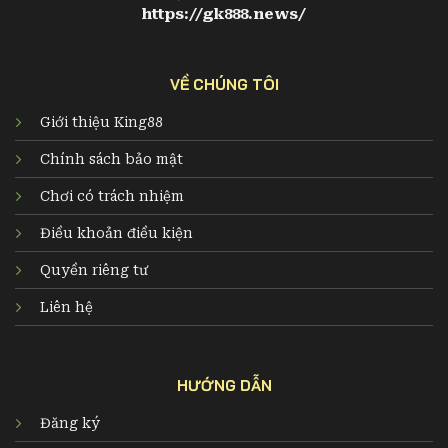
https://gk888.news/
VỀ CHÚNG TÔI
Giới thiệu King88
Chính sách bảo mật
Chơi có trách nhiệm
Điều khoản điều kiện
Quyền riêng tư
Liên hệ
HƯỚNG DẪN
Đăng ký