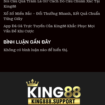
Soi Cầu Quả Trám Là Gì? Cách Dò Cầu Chuẩn Xác Tại
King88
Xổ Số Miền Bắc – Đổi Thưởng Nhanh, Kết Quả Chuẩn
Từng Giây
App Đá Gà Trực Tuyến Của King88 Khắc Phục Mọi
Vấn Đề Khi Cược
BÌNH LUẬN GẦN ĐÂY
Không có bình luận nào để hiển thị.