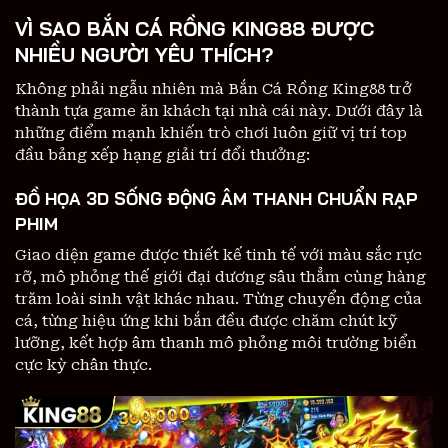
VÌ SAO BẮN CÁ RỒNG KING88 ĐƯỢC
NHIỀU NGƯỜI YÊU THÍCH?
Không phải ngẫu nhiên mà Bắn Cá Rồng King88 trở
thành tựa game ăn khách tại nhà cái này. Dưới đây là
những điểm mạnh khiến trò chơi luôn giữ vị trí top
đầu bảng xếp hạng giải trí đổi thưởng:
ĐỒ HỌA 3D SỐNG ĐỘNG ÂM THANH CHUẨN RẠP
PHIM
Giao diện game được thiết kế tinh tế với màu sắc rực
rỡ, mô phỏng thế giới đại dương sâu thẳm cùng hàng
trăm loài sinh vật khác nhau. Từng chuyển động của
cá, từng hiệu ứng khi bắn đều được chăm chút kỹ
lưỡng, kết hợp âm thanh mô phỏng môi trường biển
cực kỳ chân thực.