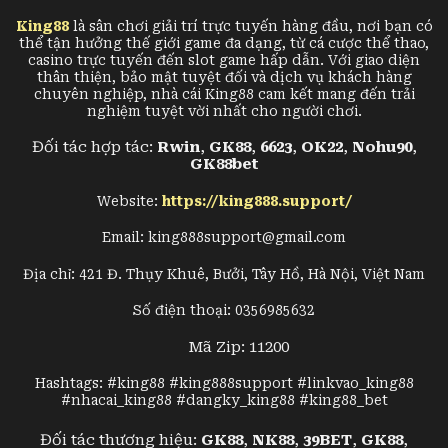
King88
là sân chơi giải trí trực tuyến hàng đầu, nơi bạn có
thể tận hưởng thế giới game đa dạng, từ cá cược thể thao,
casino trực tuyến đến slot game hấp dẫn. Với giao diện
thân thiện, bảo mật tuyệt đối và dịch vụ khách hàng
chuyên nghiệp, nhà cái King88 cam kết mang đến trải
nghiệm tuyệt vời nhất cho người chơi.
Đối tác hợp tác:
Rwin
,
GK88
,
6623
,
OK22
,
Nohu90
,
GK88bet
Website:
https://king888.support/
Email: king888support@gmail.com
Địa chỉ: 421 Đ. Thụy Khuê, Bưởi, Tây Hồ, Hà Nội, Việt Nam
Số điện thoại: 0356985632
Mã Zip: 11200
Hashtags: #king88 #king888support #linkvao_king88
#nhacai_king88 #dangky_king88 #king88_bet
Đối tác thương hiệu:
GK88
,
NK88
,
39BET
,
GK88
,