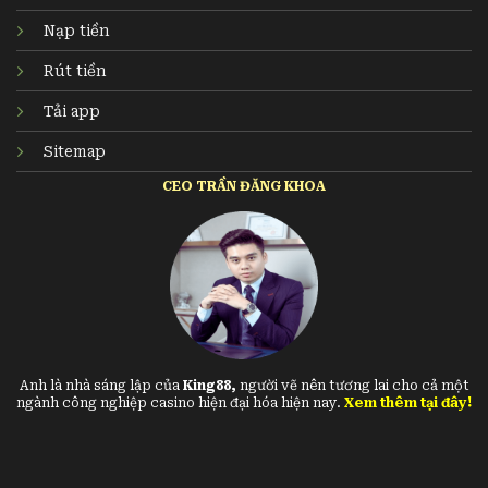
Nạp tiền
Rút tiền
Tải app
Sitemap
CEO TRẦN ĐĂNG KHOA
Anh là nhà sáng lập của
King88,
người vẽ nên tương lai cho cả một
ngành công nghiệp casino hiện đại hóa hiện nay.
Xem thêm tại đây!