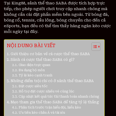
Tại King88, sảnh thể thao SABA được tích hợp trực
tiếp, cho phép người chơi truy cập nhanh chóng mà
không cần cài đặt phần mềm bên ngoài. Từ bóng đá,
bóng rổ, tennis, cầu lông, bóng chuyền cho đến cả
eSports, bạn đều có thể tìm thấy hàng ngàn kèo cược
mỗi ngày tại đây.
NỘI DUNG BÀI VIẾT
Giới thiệu cơ bản về cá cược thể thao SABA
Sảnh cá cược thể thao SABA có gì?
Giao diện trực quan
Đa dạng bộ môn
Tỷ lệ kèo cạnh tranh
Những điểm trội chỉ có ở sảnh thể thao SABA
Đặt cược siêu tốc
Hỗ trợ đặt cược nhiều vé cùng lúc
Cập nhật kết quả tức thì thanh toán nhanh chóng
Mẹo tham gia thể thao SABA để tăng tỷ lệ thắng
Phân tích trước trận hiểu đội, hiểu kèo
Ưu tiên kèo châu Á và tài xỉu