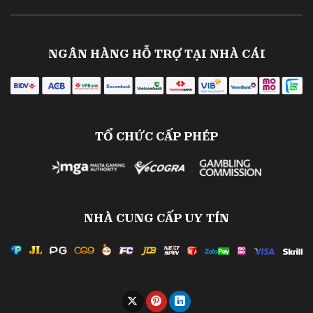
NGÂN HÀNG HỖ TRỢ TẠI NHÀ CÁI
TỔ CHỨC CẤP PHÉP
NHÀ CUNG CẤP UY TÍN