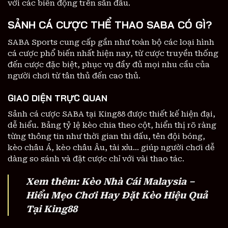
với các biến động trên sân đấu.
SẢNH CÁ CƯỢC THỂ THAO SABA CÓ GÌ?
SABA Sports cung cấp gần như toàn bộ các loại hình
cá cược phổ biến nhất hiện nay, từ cược truyền thống
đến cược đặc biệt, phục vụ đầy đủ mọi nhu cầu của
người chơi từ tân thủ đến cao thủ.
GIAO DIỆN TRỰC QUAN
Sảnh cá cược SABA tại King88 được thiết kế hiện đại,
dễ hiểu. Bảng tỷ lệ kèo chia theo cột, hiển thị rõ ràng
từng thông tin như thời gian thi đấu, tên đội bóng,
kèo châu Á, kèo châu Âu, tài xỉu… giúp người chơi dễ
dàng so sánh và đặt cược chỉ với vài thao tác.
Xem thêm:
Kèo Nhà Cái Malaysia –
Hiểu Mẹo Chơi Hay Đặt Kèo Hiệu Quả
Tại King88