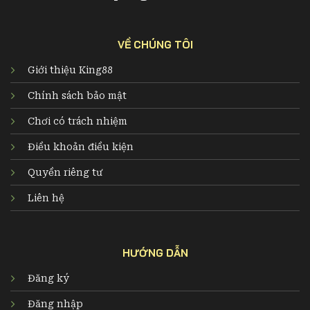
VỀ CHÚNG TÔI
Giới thiệu King88
Chính sách bảo mật
Chơi có trách nhiệm
Điều khoản điều kiện
Quyền riêng tư
Liên hệ
HƯỚNG DẪN
Đăng ký
Đăng nhập