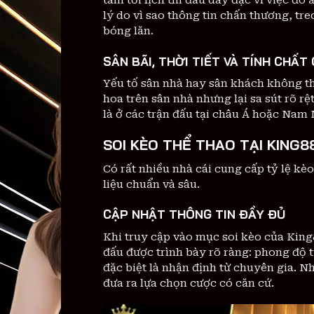
tâm tới lịch thi đấu dày đặc vì việc đó
lý do vì sao thông tin chấn thương, tre
bóng lăn.
SÂN BÃI, THỜI TIẾT VÀ TÍNH CHẤT 
Yếu tố sân nhà hay sân khách không t
hoa trên sân nhà nhưng lại sa sút rõ rệ
là ở các trận đấu tại châu Á hoặc Nam M
SOI KÈO THỂ THAO TẠI KING
Có rất nhiều nhà cái cung cấp tỷ lệ k
liệu chuẩn và sâu.
CẬP NHẬT THÔNG TIN ĐẦY ĐỦ
Khi truy cập vào mục soi kèo của King8
đấu được trình bày rõ ràng: phong độ t
đặc biệt là nhận định từ chuyên gia. N
đưa ra lựa chọn cược có căn cứ.