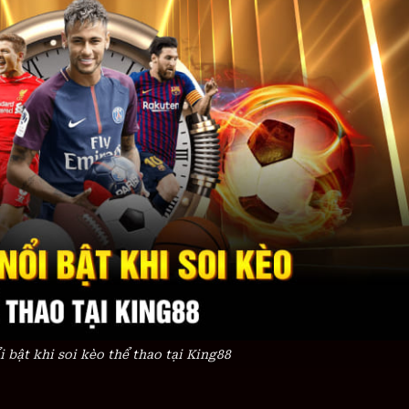
 bật khi soi kèo thể thao tại King88