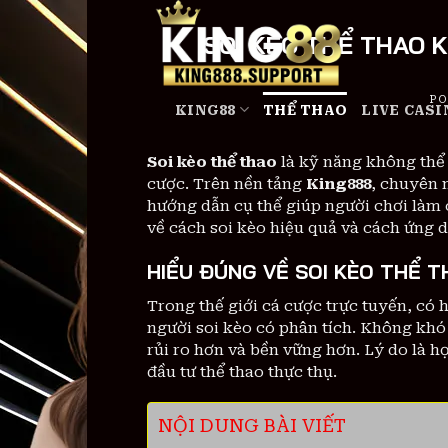
Skip
to
SOI KÈO THỂ THAO 
content
PO
KING88
THỂ THAO
LIVE CAS
Soi kèo thể thao
là kỹ năng không thể 
cược. Trên nền tảng
King888
, chuyên 
hướng dẫn cụ thể giúp người chơi làm c
về cách soi kèo hiệu quả và cách ứng d
HIỂU ĐÚNG VỀ SOI KÈO THỂ 
Trong thế giới cá cược trực tuyến, có 
người soi kèo có phân tích. Không khó 
rủi ro hơn và bền vững hơn. Lý do là h
đầu tư thể thao thực thụ.
NỘI DUNG BÀI VIẾT