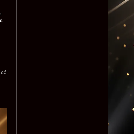
o
hi
 có