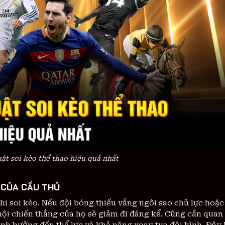
ật soi kèo thể thao hiệu quả nhất
 CỦA CẦU THỦ
hi soi kèo. Nếu đội bóng thiếu vắng ngôi sao chủ lực hoặc
 hội chiến thắng của họ sẽ giảm đi đáng kể. Cũng cần quan