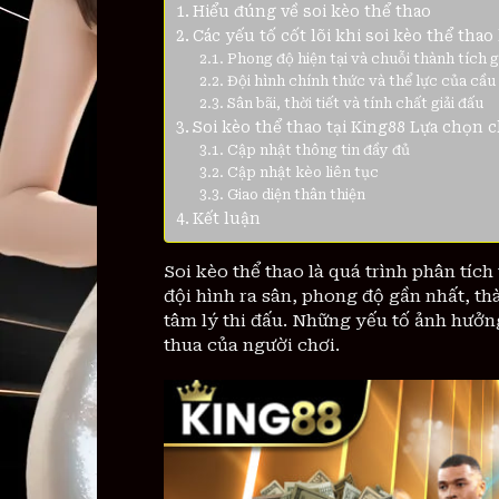
Hiểu đúng về soi kèo thể thao
Các yếu tố cốt lõi khi soi kèo thể thao
Phong độ hiện tại và chuỗi thành tích 
Đội hình chính thức và thể lực của cầu
Sân bãi, thời tiết và tính chất giải đấu
Soi kèo thể thao tại King88 Lựa chọn
Cập nhật thông tin đầy đủ
Cập nhật kèo liên tục
Giao diện thân thiện
Kết luận
Soi kèo thể thao
là quá trình phân tích
đội hình ra sân, phong độ gần nhất, thàn
tâm lý thi đấu. Những yếu tố ảnh hưởng 
thua của người chơi.