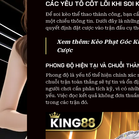
CÁC YẾU TỐ CỐT LÕI KHI SOI
Để
soi kèo thể thao
thành công, bạn cần
một chiều thông tin. Dưới đây là nhữn
quyết định đặt cược vào trận đấu cụ th
Xem thêm:
Kèo Phạt Góc K
Cược
PHONG ĐỘ HIỆN TẠI VÀ CHUỖI THÀ
Phong độ là yếu tố thể hiện chính xác 
chuỗi trận toàn thắng sẽ tự tin và ổn đ
người chơi cần phân tích kỹ, vì có nh
yếu. Việc đọc kết quả không đơn thuần
trong các trận đó.