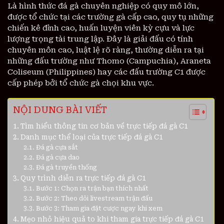
Là hình thức đá gà chuyên nghiệp có quy mô lớn,
được tổ chức tại các trường gà cấp cao, quy tụ những
chiến kê đỉnh cao, huấn luyện viên kỳ cựu và lực
lượng trọng tài trung lập. Đây là giải đấu có tính
chuyên môn cao, luật lệ rõ ràng, thường diễn ra tại
những đấu trường như Thomo (Campuchia), Araneta
Coliseum (Philippines) hay các đấu trường C1 được
cấp phép bởi tổ chức gà chọi khu vực.
NỘI DUNG BÀI VIẾT
Tìm hiểu thông tin cơ bản về trực tiếp đá gà C1
Danh mục thể loại của trực tiếp đá gà C1
Đá gà cựa sắt
Đá gà cựa dao
Đá gà truyền thống
Quy trình diễn ra trực tiếp đá gà C1
Bước 1: Chọn ra trận bạn thích nhất
Bước 2: Theo dõi livestream trận đấu
Bước 3: Tham gia đặt cược ngay khi xem
Mẹo nhỏ hiệu quả to khi tham gia trực tiếp đá gà C1