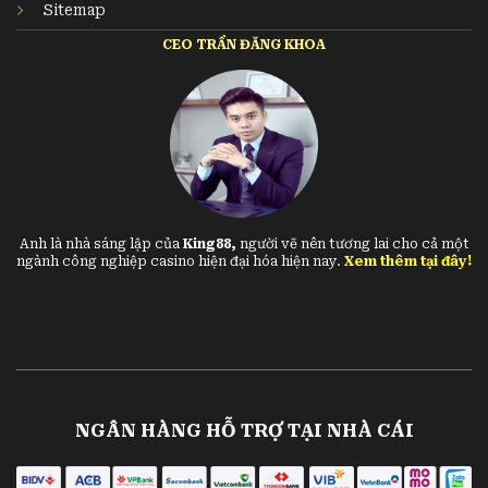
Sitemap
CEO TRẦN ĐĂNG KHOA
Anh là nhà sáng lập của
King88,
người vẽ nên tương lai cho cả một
ngành công nghiệp casino hiện đại hóa hiện nay.
Xem thêm tại đây!
NGÂN HÀNG HỖ TRỢ TẠI NHÀ CÁI