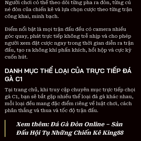
Người chơi có thể theo dõi từng pha ra đòn, từng cú
né đòn của chiến kê và lựa chọn cược theo từng trận
công khai, minh bạch.
Điểm nổi bật là mọi trận đấu đều có camera nhiều
góc quay, phát trực tiếp không trễ nhịp và cho phép
người xem đặt cược ngay trong thời gian diễn ra trận
đấu, tạo ra không khí phấn khích, hồi hộp và cực kỳ
cuốn hút.
DANH MỤC THỂ LOẠI CỦA TRỰC TIẾP ĐÁ
GÀ C1
Tại trang chủ, khi truy cập chuyên mục trực tiếp chọi
gà C1, bạn sẽ bắt gặp nhiều thể loại đá gà khác nhau,
mỗi loại đều mang đặc điểm riêng về luật chơi, cách
phân thắng và thua và tốc độ trận đấu.
Xem thêm:
Đá Gà Đòn Online – Sàn
Đấu Hội Tụ Những Chiến Kê King88