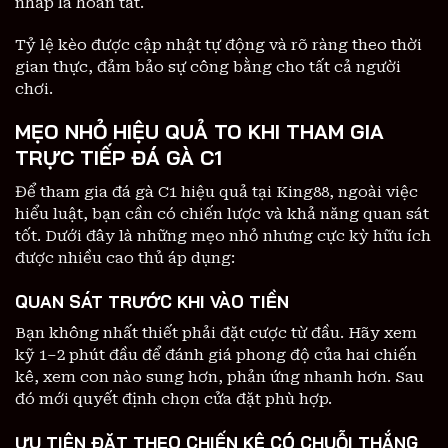
nhấp là hoàn tất.
Tỷ lệ kèo được cập nhật tự động và rõ ràng theo thời
gian thực, đảm bảo sự công bằng cho tất cả người
chơi.
MẸO NHỎ HIỆU QUẢ TO KHI THAM GIA
TRỰC TIẾP ĐÁ GÀ C1
Để tham gia đá gà C1 hiệu quả tại King88, ngoài việc
hiểu luật, bạn cần có chiến lược và khả năng quan sát
tốt. Dưới đây là những mẹo nhỏ nhưng cực kỳ hữu ích
được nhiều cao thủ áp dụng:
QUAN SÁT TRƯỚC KHI VÀO TIỀN
Bạn không nhất thiết phải đặt cược từ đầu. Hãy xem
kỹ 1–2 phút đầu để đánh giá phong độ của hai chiến
kê, xem con nào sung hơn, phản ứng nhanh hơn. Sau
đó mới quyết định chọn cửa đặt phù hợp.
ƯU TIÊN ĐẶT THEO CHIẾN KÊ CÓ CHUỖI THẮNG